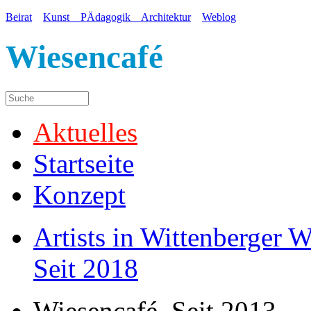
Beirat
Kunst PÄdagogik Architektur
Weblog
Wiesencafé
Aktuelles
Startseite
Konzept
Artists in Wittenberger 
Seit 2018
Wiesencafé. Seit 2013